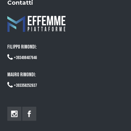
Contatti
FILIPPO RIMONDI:
+393498407646
MAURO RIMONDI:
+393358252637