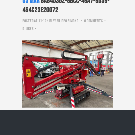
03 Mar
8a845362-8bcc-49a7-9d39-
454c23e20072
Posted at 11:12h
in
by
Filippo Rimondi
0 Comments
0
Likes