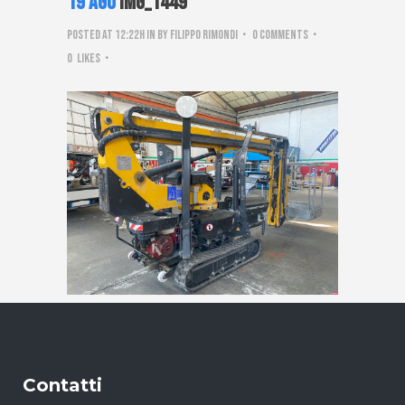
19 Ago
IMG_1449
Posted at 12:22h
in
by
Filippo Rimondi
0 Comments
0
Likes
Contatti