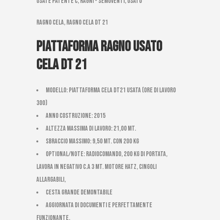
usate patente C, Ragni - Semoventi, Usato
ragno cela, ragno cela dt 21
Piattaforma ragno usato
Cela DT 21
Modello: Piattaforma Cela DT21 usata (ore di lavoro
300)
Anno costruzione: 2015
Altezza massima di Lavoro: 21,00 mt.
Sbraccio massimo: 9,50 mt. con 200 kg
Optional/Note: radiocomando, 200 kg di portata,
lavora in negativo c.a 3 mt. motore Hatz, cingoli
allargabili,
cesta grande demontabile
AGGIORNATA DI DOCUMENTI E PERFETTAMENTE
FUNZIONANTE.