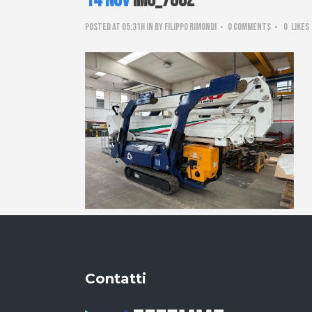
14 Nov
IMG_7082
Posted at 05:31h
in
by
Filippo Rimondi
0 Comments
0
Likes
Contatti