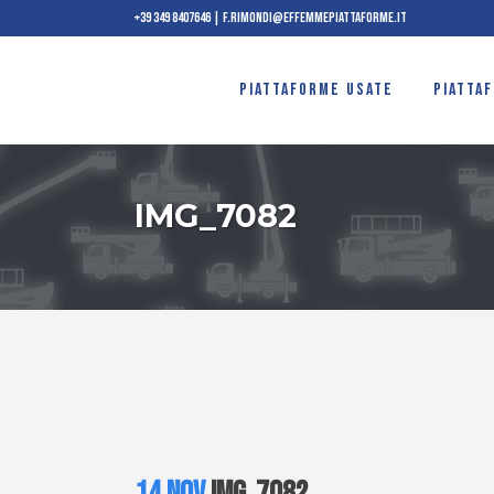
+39 349 8407646
|
f.rimondi@effemmepiattaforme.it
PIATTAFORME USATE
PIATTA
IMG_7082