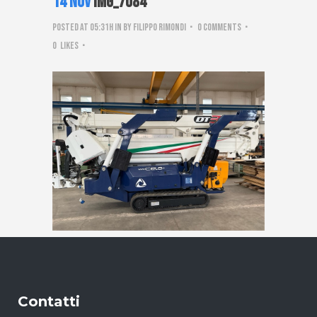
14 Nov
IMG_7084
Posted at 05:31h
in
by
Filippo Rimondi
0 Comments
0
Likes
Contatti