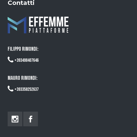
Contatti
FILIPPO RIMONDI:
+393498407646
MAURO RIMONDI:
+393358252637