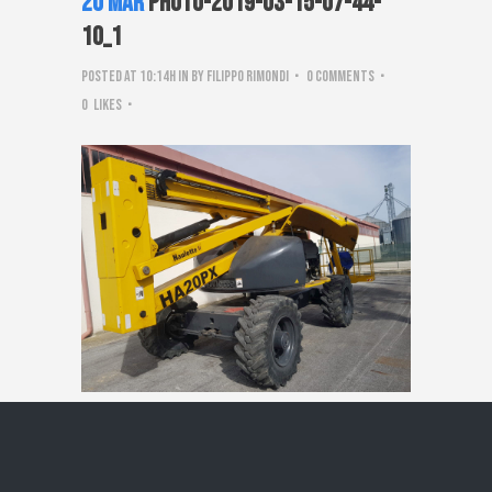
20 Mar
PHOTO-2019-03-15-07-44-
10_1
Posted at 10:14h
in
by
Filippo Rimondi
0 Comments
0
Likes