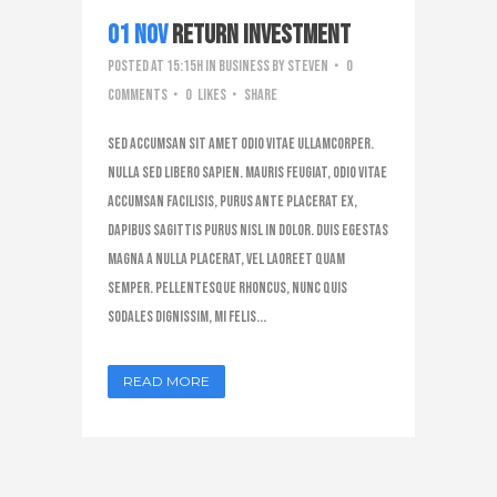
01 Nov
Return Investment
Posted at 15:15h
in
Business
by
steven
0
Comments
0
Likes
Share
Sed accumsan sit amet odio vitae ullamcorper.
Nulla sed libero sapien. Mauris feugiat, odio vitae
accumsan facilisis, purus ante placerat ex,
dapibus sagittis purus nisl in dolor. Duis egestas
magna a nulla placerat, vel laoreet quam
semper. Pellentesque rhoncus, nunc quis
sodales dignissim, mi felis...
READ MORE