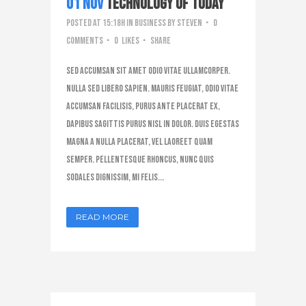
01 Nov
Technology of Today
Posted at 15:18h
in
Business
by
steven
0
Comments
0
Likes
Share
Sed accumsan sit amet odio vitae ullamcorper.
Nulla sed libero sapien. Mauris feugiat, odio vitae
accumsan facilisis, purus ante placerat ex,
dapibus sagittis purus nisl in dolor. Duis egestas
magna a nulla placerat, vel laoreet quam
semper. Pellentesque rhoncus, nunc quis
sodales dignissim, mi felis...
READ MORE