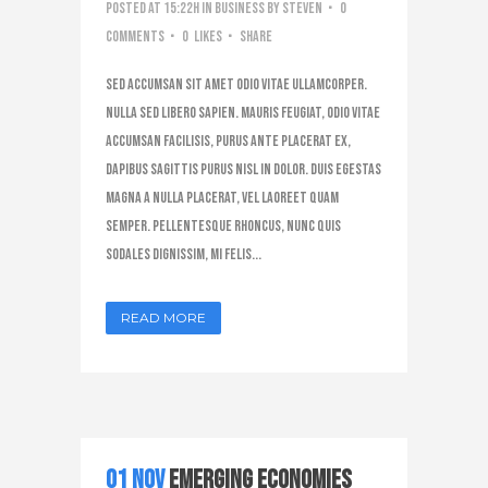
Posted at 15:22h
in
Business
by
steven
0
Comments
0
Likes
Share
Sed accumsan sit amet odio vitae ullamcorper.
Nulla sed libero sapien. Mauris feugiat, odio vitae
accumsan facilisis, purus ante placerat ex,
dapibus sagittis purus nisl in dolor. Duis egestas
magna a nulla placerat, vel laoreet quam
semper. Pellentesque rhoncus, nunc quis
sodales dignissim, mi felis...
READ MORE
01 Nov
Emerging Economies