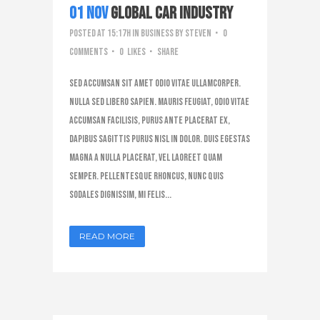
01 Nov
Global Car Industry
Posted at 15:17h
in
Business
by
steven
0
Comments
0
Likes
Share
Sed accumsan sit amet odio vitae ullamcorper.
Nulla sed libero sapien. Mauris feugiat, odio vitae
accumsan facilisis, purus ante placerat ex,
dapibus sagittis purus nisl in dolor. Duis egestas
magna a nulla placerat, vel laoreet quam
semper. Pellentesque rhoncus, nunc quis
sodales dignissim, mi felis...
READ MORE