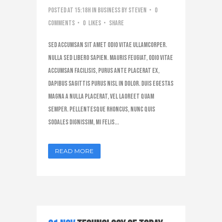
Posted at 15:18h
in
Business
by
steven
0
Comments
0
Likes
Share
Sed accumsan sit amet odio vitae ullamcorper.
Nulla sed libero sapien. Mauris feugiat, odio vitae
accumsan facilisis, purus ante placerat ex,
dapibus sagittis purus nisl in dolor. Duis egestas
magna a nulla placerat, vel laoreet quam
semper. Pellentesque rhoncus, nunc quis
sodales dignissim, mi felis...
READ MORE