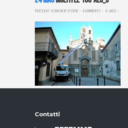
24 Mag
Multitel-160-ALU_3
Posted at 14:50h
in
by
steven
0 Comments
0
Likes
Contatti