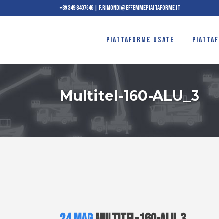
+39 349 8407646
|
f.rimondi@effemmepiattaforme.it
PIATTAFORME USATE
PIATTA
Multitel-160-ALU_3