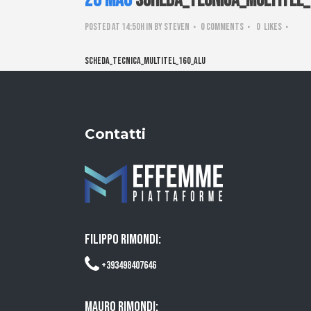
26 Mag
Scheda_tecnica_multitel
Posted at 14:50h
in
by
steven
0 Comments
0
Likes
Scheda_tecnica_multitel_160_alu
Contatti
FILIPPO RIMONDI:
+393498407646
MAURO RIMONDI: