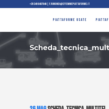
+39 349 8407646
|
f.rimondi@effemmepiattaforme.it
PIATTAFORME USATE
PIATTA
Scheda_tecnica_multi