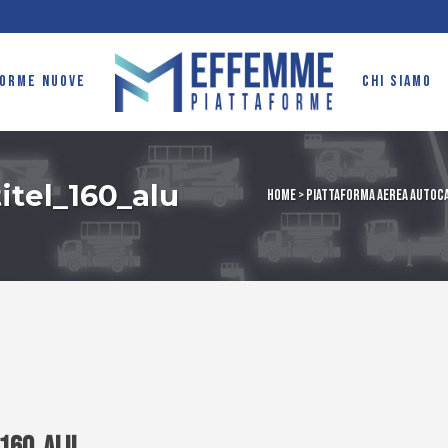
FORME NUOVE
CHI SIAMO
tel_160_alu
Home
>
Piattaforma aerea autoca