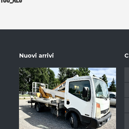
_160_alu
Nuovi arrivi
C