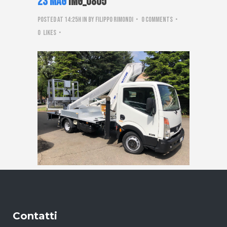
23 Mag
IMG_0805
Posted at 14:25h
in
by
Filippo Rimondi
0 Comments
0
Likes
Contatti