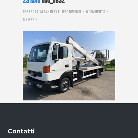
23 Mag
IMG_0832
Posted at 14:34h
in
by
Filippo Rimondi
0 Comments
0
Likes
Contatti