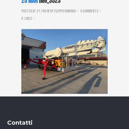
25 Mar
IMG_3523
Posted at 21:18h
in
by
Filippo Rimondi
0 Comments
0
Likes
Contatti