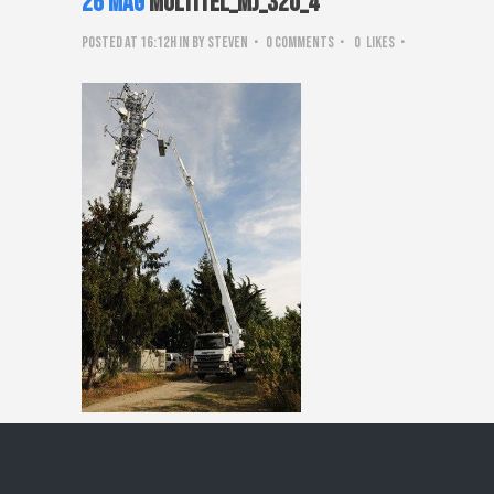
26 Mag
Multitel_mj_320_4
Posted at 16:12h
in
by
steven
0 Comments
0
Likes