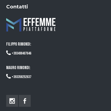
Contatti
FILIPPO RIMONDI:
+393498407646
MAURO RIMONDI:
+393358252637