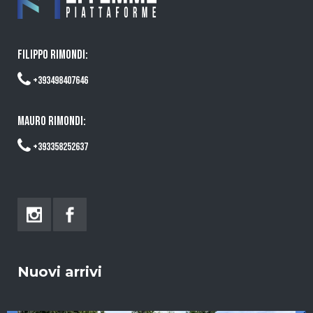
FILIPPO RIMONDI:
+393498407646
MAURO RIMONDI:
+393358252637
Nuovi arrivi