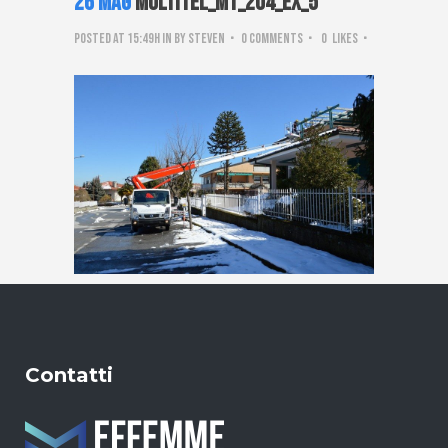
26 Mag
Multitel_mt_204_ex_5
Posted at 15:49h
in
by
steven
0 Comments
0
Likes
Contatti