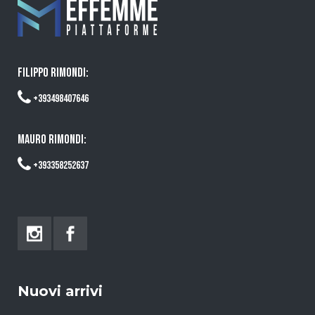
FILIPPO RIMONDI:
+393498407646
MAURO RIMONDI:
+393358252637
Nuovi arrivi