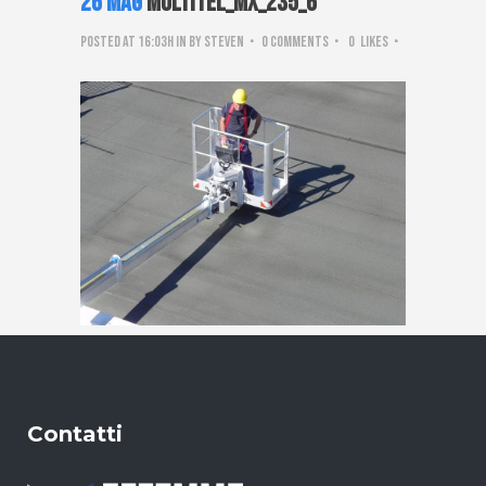
26 Mag
Multitel_mx_235_6
Posted at 16:03h
in
by
steven
0 Comments
0
Likes
Contatti