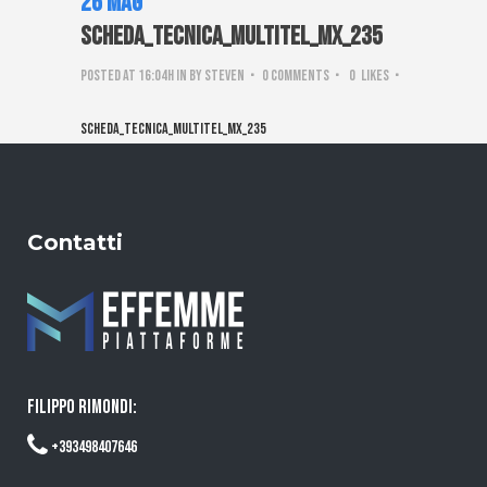
26 Mag
Scheda_tecnica_Multitel_MX_235
Posted at 16:04h
in
by
steven
0 Comments
0
Likes
Scheda_tecnica_Multitel_MX_235
Contatti
FILIPPO RIMONDI:
+393498407646