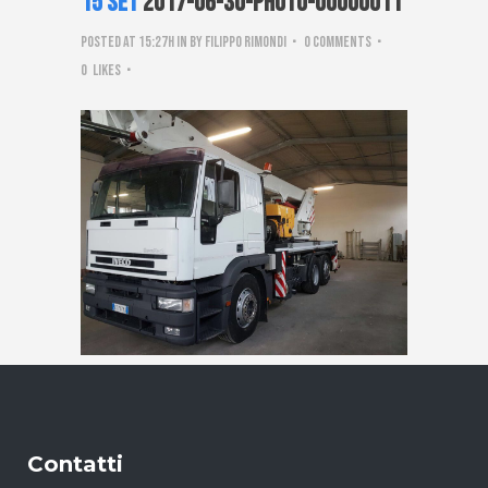
15 Set
2017-06-30-PHOTO-00000011
Posted at 15:27h
in
by
Filippo Rimondi
0 Comments
0
Likes
Contatti