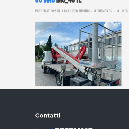
30 Mag
IMG_4312
Posted at 20:57h
in
by
Filippo Rimondi
0 Comments
0
Likes
Contatti