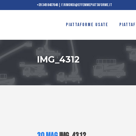
+39 349 8407646
|
f.rimondi@effemmepiattaforme.it
PIATTAFORME USATE
PIATTA
IMG_4312