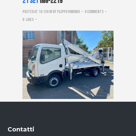
21 Set
IMG-2219
Posted at 10:12h
in
by
Filippo Rimondi
0 Comments
0
Likes
Contatti