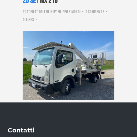
25 Set
mx 210
Posted at 09:17h
in
by
Filippo Rimondi
0 Comments
0
Likes
Contatti