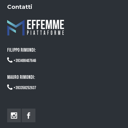
Contatti
FILIPPO RIMONDI:
+393498407646
MAURO RIMONDI:
+393358252637