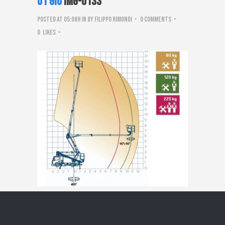
01 Giu
IMG-0133
Posted at 05:08h
in
by
Filippo Rimondi
0 Comments
0
Likes