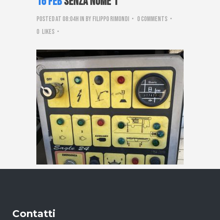
16 Feb
Senza nome 1
Posted at 08:04h
in
by
Filippo Rimondi
0 Comments
0
Likes
Contatti