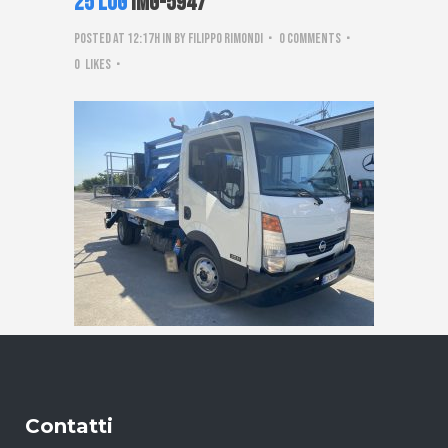
25 Lug
IMG-5947
Posted at 12:17h
in
by
Filippo Rimondi
0 Comments
0
Likes
Contatti