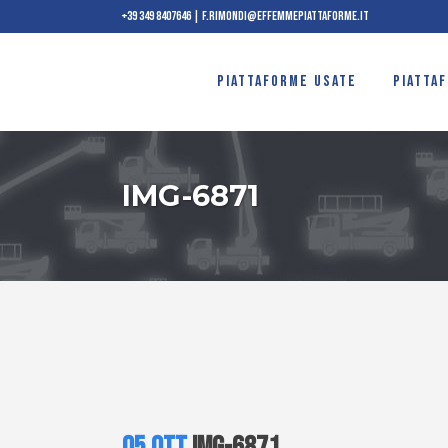
+39 349 8407646
|
f.rimondi@effemmepiattaforme.it
PIATTAFORME USATE
PIATTA
IMG-6871