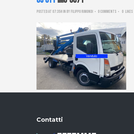
05 Ott
IMG-6871
Posted at 07:35h
in
by
Filippo Rimondi
0 Comments
0
Likes
Contatti