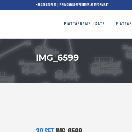
+39 349 8407646
|
f.rimondi@effemmepiattaforme.it
PIATTAFORME USATE
PIATTA
IMG_6599