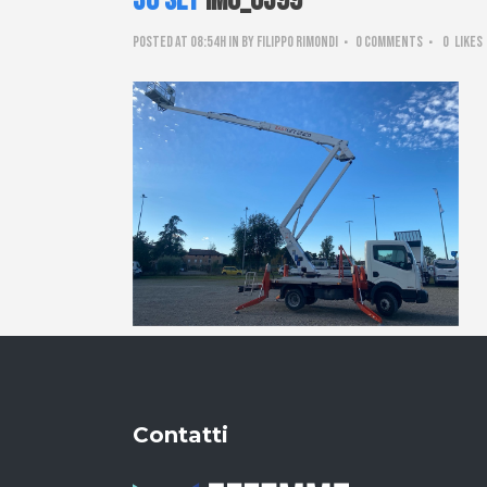
30 Set
IMG_6599
Posted at 08:54h
in
by
Filippo Rimondi
0 Comments
0
Likes
Contatti