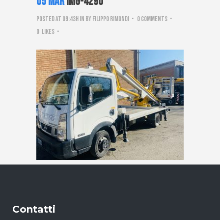
05 Mar
IMG-4290
Posted at 09:43h
in
by
Filippo Rimondi
0 Comments
0
Likes
Contatti