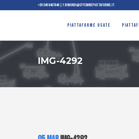
+39 349 8407646
|
f.rimondi@effemmepiattaforme.it
PIATTAFORME USATE
PIATTA
IMG-4292