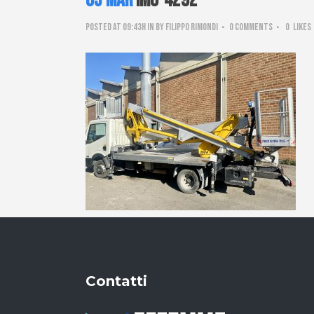
05 Mar
IMG-4292
Posted at 09:43h
in
by
Filippo Rimondi
0 Comments
0
Likes
Contatti