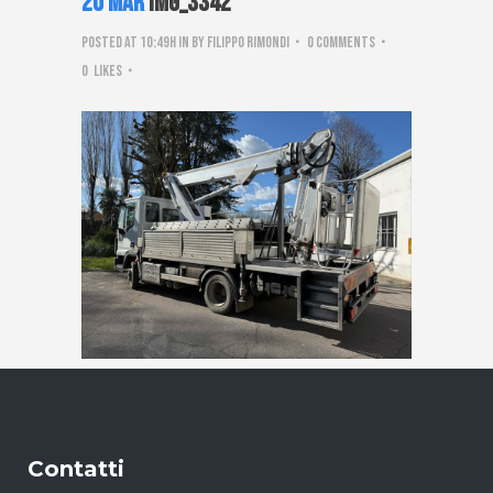
20 Mar
IMG_3342
Posted at 10:49h
in
by
Filippo Rimondi
0 Comments
0
Likes
Contatti