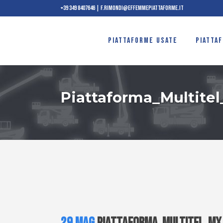
+39 349 8407646
|
f.rimondi@effemmepiattaforme.it
PIATTAFORME USATE
PIATTA
Piattaforma_Multite