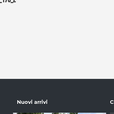
_170_2
Nuovi arrivi
C