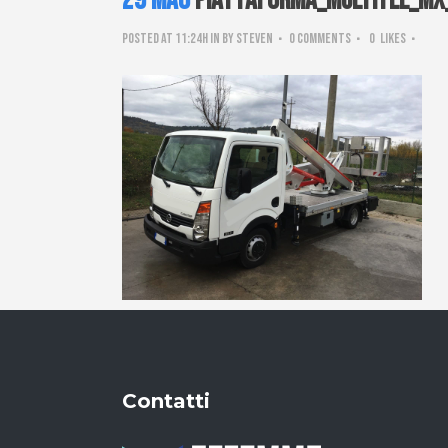
29 Mag
Piattaforma_Multitel_MX
Posted at 11:24h
in
by
steven
0 Comments
0
Likes
Contatti