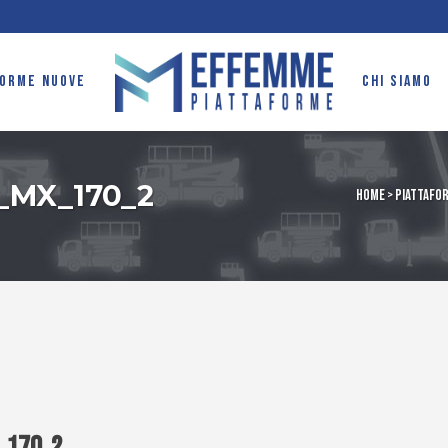
FORME NUOVE
CHI SIAMO
l_MX_170_2
Home
>
Piattafor