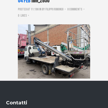
04 Feb
IMG_2650
Posted at 11:19h
in
by
Filippo Rimondi
0 Comments
0
Likes
Contatti