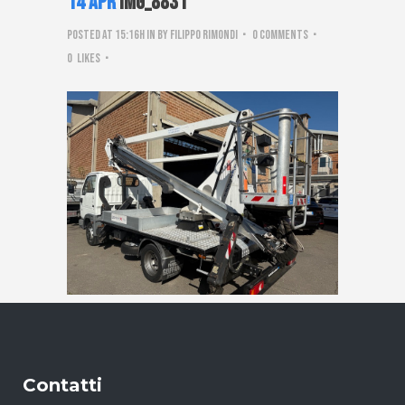
14 Apr
IMG_8831
Posted at 15:16h
in
by
Filippo Rimondi
0 Comments
0
Likes
Contatti