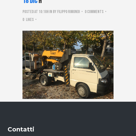
18 Dic
h
Posted at 10:18h
in
by
Filippo Rimondi
0 Comments
0
Likes
Contatti