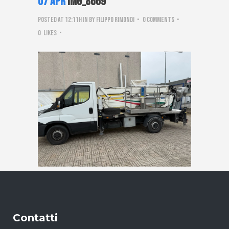
07 Apr
IMG_8669
Posted at 12:11h
in
by
Filippo Rimondi
0 Comments
0
Likes
Contatti