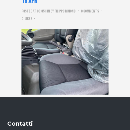
18 Apr
Posted at 06:05h
in
by
Filippo Rimondi
0 Comments
0
Likes
Contatti