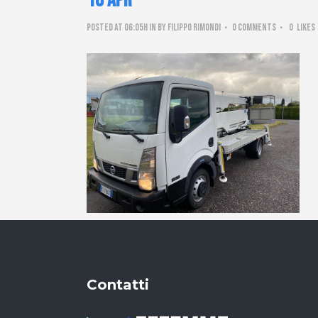
18 Apr
Posted at 06:05h
in
by
Filippo Rimondi
0 Comments
0
Likes
Contatti