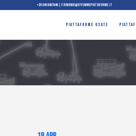
+39 349 8407646
|
f.rimondi@effemmepiattaforme.it
PIATTAFORME USATE
PIATTA