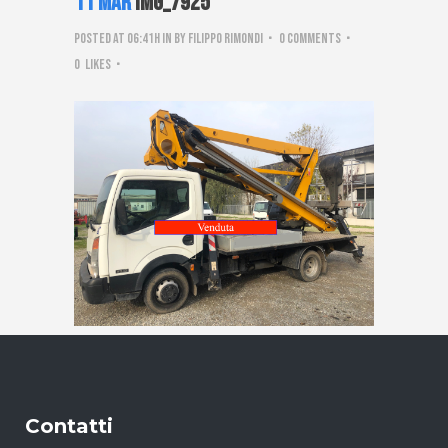
11 Mar
IMG_7925
Posted at 06:41h
in
by
Filippo Rimondi
0 Comments
0
Likes
Contatti