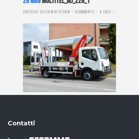
26 Mag
Multitel_mj_226_1
Posted at 15:31h
in
by
steven
0 Comments
0
Likes
Contatti