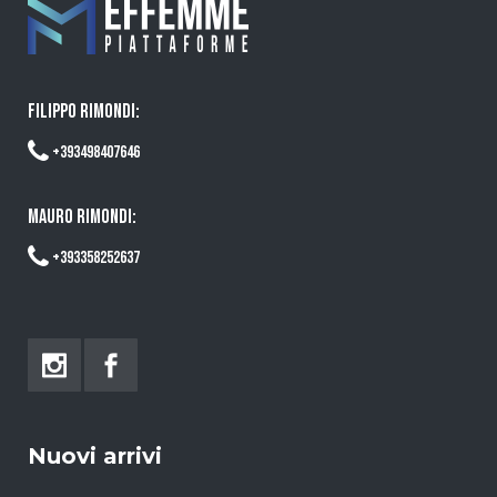
FILIPPO RIMONDI:
+393498407646
MAURO RIMONDI:
+393358252637
Nuovi arrivi