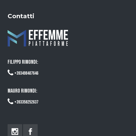
Contatti
FILIPPO RIMONDI:
+393498407646
MAURO RIMONDI:
+393358252637