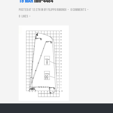
19 Mar
IMG-4484
Posted at 12:27h
in
by
Filippo Rimondi
0 Comments
0
Likes