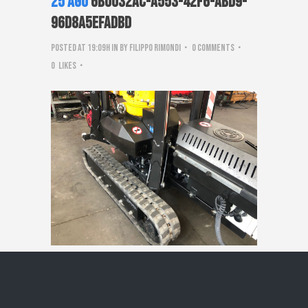
25 Ago
6b0032ac-a553-42f6-abd9-
96d8a5efadbd
Posted at 19:09h
in
by
Filippo Rimondi
0 Comments
0
Likes