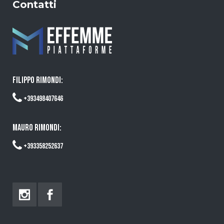
Contatti
FILIPPO RIMONDI:
+393498407646
MAURO RIMONDI:
+393358252637