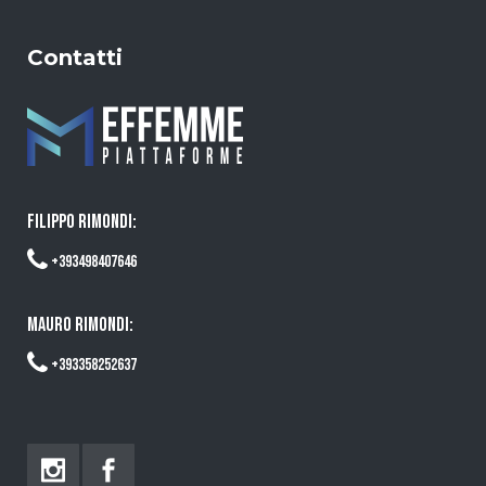
Contatti
FILIPPO RIMONDI:
+393498407646
MAURO RIMONDI:
+393358252637