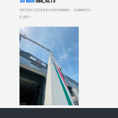
30 Mag
IMG_4273
Posted at 22:01h
in
by
Filippo Rimondi
0 Comments
0
Likes