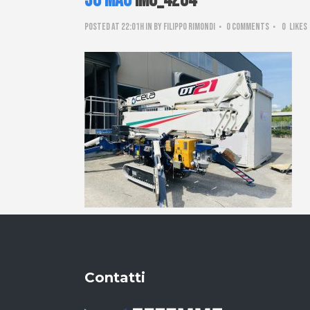
30 Mag
IMG_4284
Posted at 22:01h
in
by
Filippo Rimondi
0 Comments
0
Likes
Contatti