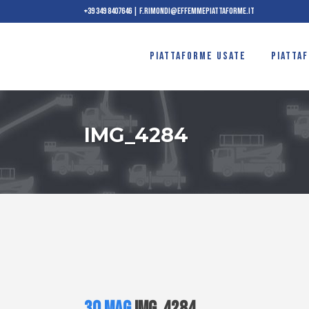
+39 349 8407646
|
f.rimondi@effemmepiattaforme.it
PIATTAFORME USATE
PIATTA
IMG_4284