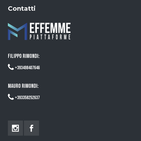
Contatti
FILIPPO RIMONDI:
+393498407646
MAURO RIMONDI:
+393358252637