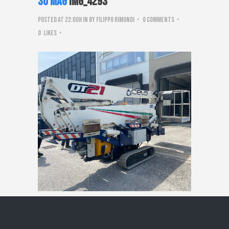
30 Mag
IMG_4293
Posted at 22:00h
in
by
Filippo Rimondi
0 Comments
0
Likes