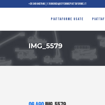
+39 349 8407646
|
f.rimondi@effemmepiattaforme.it
PIATTAFORME USATE
PIATTA
IMG_5579