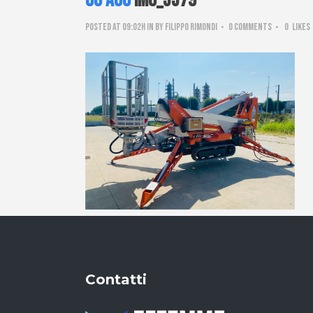
06 Ago
IMG_5579
Posted at 09:02h
in
by
Filippo Rimondi
0 Comments
0
Likes
Contatti