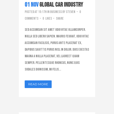
01 Nov
Global Car Industry
Posted at 15:17h
in
Business
by
steven
0
Comments
0
Likes
Share
Sed accumsan sit amet odio vitae ullamcorper.
Nulla sed libero sapien. Mauris feugiat, odio vitae
accumsan facilisis, purus ante placerat ex,
dapibus sagittis purus nisl in dolor. Duis egestas
magna a nulla placerat, vel laoreet quam
semper. Pellentesque rhoncus, nunc quis
sodales dignissim, mi felis...
READ MORE