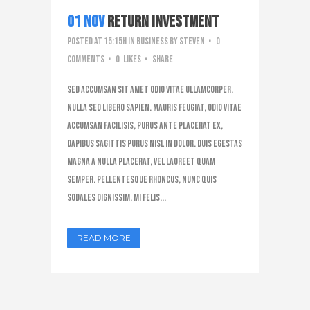
01 Nov
Return Investment
Posted at 15:15h
in
Business
by
steven
0
Comments
0
Likes
Share
Sed accumsan sit amet odio vitae ullamcorper.
Nulla sed libero sapien. Mauris feugiat, odio vitae
accumsan facilisis, purus ante placerat ex,
dapibus sagittis purus nisl in dolor. Duis egestas
magna a nulla placerat, vel laoreet quam
semper. Pellentesque rhoncus, nunc quis
sodales dignissim, mi felis...
READ MORE