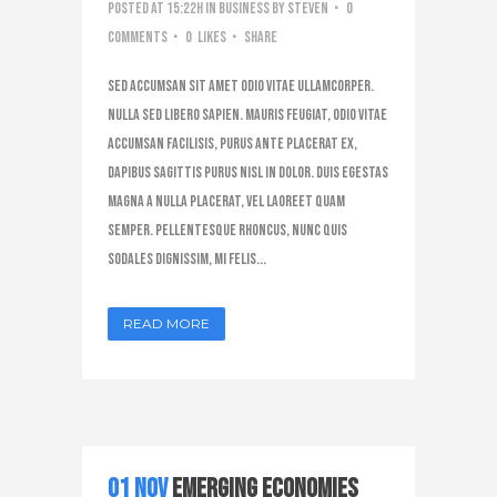
Posted at 15:22h
in
Business
by
steven
0
Comments
0
Likes
Share
Sed accumsan sit amet odio vitae ullamcorper.
Nulla sed libero sapien. Mauris feugiat, odio vitae
accumsan facilisis, purus ante placerat ex,
dapibus sagittis purus nisl in dolor. Duis egestas
magna a nulla placerat, vel laoreet quam
semper. Pellentesque rhoncus, nunc quis
sodales dignissim, mi felis...
READ MORE
01 Nov
Emerging Economies