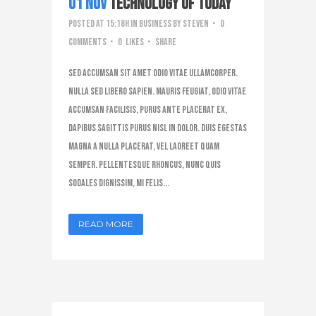
01 Nov
Technology of Today
Posted at 15:18h
in
Business
by
steven
0
Comments
0
Likes
Share
Sed accumsan sit amet odio vitae ullamcorper.
Nulla sed libero sapien. Mauris feugiat, odio vitae
accumsan facilisis, purus ante placerat ex,
dapibus sagittis purus nisl in dolor. Duis egestas
magna a nulla placerat, vel laoreet quam
semper. Pellentesque rhoncus, nunc quis
sodales dignissim, mi felis...
READ MORE