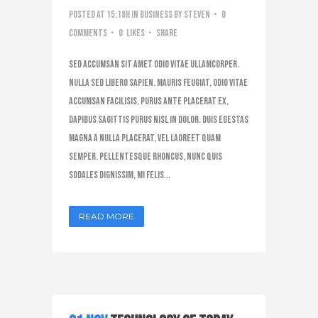
Posted at 15:18h
in
Business
by
steven
0
Comments
0
Likes
Share
Sed accumsan sit amet odio vitae ullamcorper.
Nulla sed libero sapien. Mauris feugiat, odio vitae
accumsan facilisis, purus ante placerat ex,
dapibus sagittis purus nisl in dolor. Duis egestas
magna a nulla placerat, vel laoreet quam
semper. Pellentesque rhoncus, nunc quis
sodales dignissim, mi felis...
READ MORE