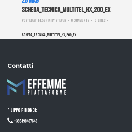
26 Mag
Scheda_tecnica_Multitel_HX_200_EX
Posted at 14:58h
in
by
steven
0 Comments
0
Likes
Scheda_tecnica_Multitel_HX_200_EX
Contatti
FILIPPO RIMONDI:
+393498407646